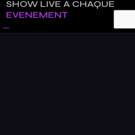
SHOW LIVE A CHAQUE
EVENEMENT
RENDEZ-VOUS
GRATUIT
CONTACTER
NOUS !
© Copyright ©2025 DiredEvent. All Rights Reserved